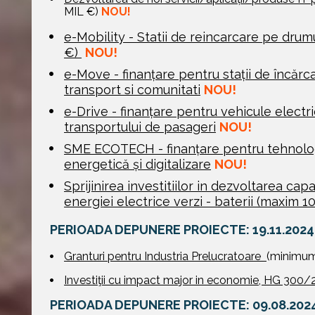
MIL €) 
NOU!
e-Mobility - Statii de reincarcare pe drumu
€) 
NOU!
e-Move - finanțare pentru stații de încărca
transport si comunitati
NOU!
e-Drive - finanțare pentru vehicule electri
transportului de pasageri
NOU!
SME ECOTECH - finanțare pentru tehnologii
energetică și digitalizare
NOU!
Sprijinirea investitiilor in dezvoltarea capa
energiei electrice verzi - baterii (maxim 10
PERIOADA DEPUNERE PROIECTE: 19.11.2024 -
Granturi pentru Industria Prelucratoare 
(minimum
Investiţii cu impact major in economie, HG 300
PERIOADA DEPUNERE PROIECTE: 09.08.2024