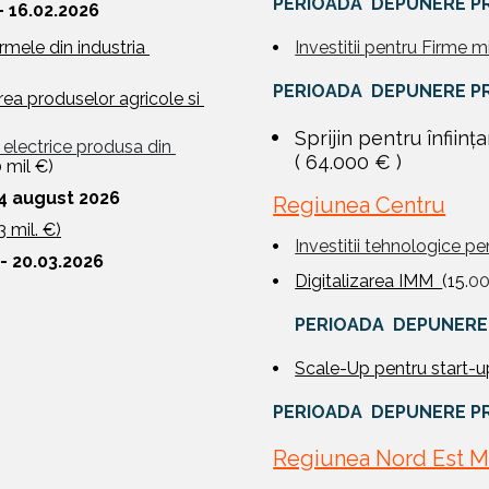
PERIOADA  DEPUNERE P
 16.02.2026
mele din industria 
Investitii pentru Firme mi
PERIOADA  DEPUNERE P
rea produselor agricole si 
 electrice produsa din 
( 64.000 € )
0 mil €)
4 august 2026 
Regiunea Centru
3 mil. €)
Investitii tehnologice p
 20.03.2026
Digitalizarea IMM  
(15
.0
PERIOADA  DEPUNERE
Scale-Up pentru start-up
PERIOADA  DEPUNERE P
Regiunea Nord Est 