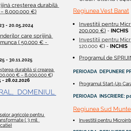
jină creșterea durabilă 
Regiunea Vest Banat
 – 8.000.000 €)
Investitii pentru Micr
23 - 20.05.2024
200.000 €)
 - 
INCHIS
derilor care sprijină 
Investitii pentru Micr
 munca ( 
50.000 € - 
120.000 
€) - 
INCHIS
Programul de SPRI
5 - 30.11.2025 
șterea durabilă si crearea 
PERIOADA  DEPUNERE P
 (300.000 € – 8.000.000 €
) 
- 28.02.2026
Programul Start-Up Car
AL,  DOMENIUL 
PERIOADA  INSCRIERE
: p
Regiunea Sud Munte
selor agricole pentru 
sformate ( 3 mil  
Investitii pentru Microintr
catie)