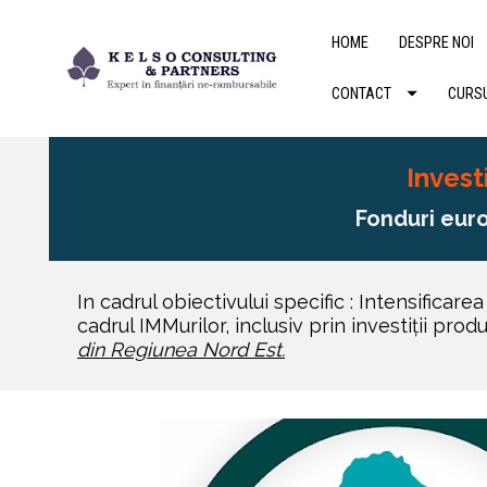
HOME
DESPRE NOI
CONTACT
CURSU
Invest
Fonduri eur
In cadrul obiectivului specific : Intensificare
cadrul IMMurilor, inclusiv prin investiții pro
din Regiunea Nord Est.