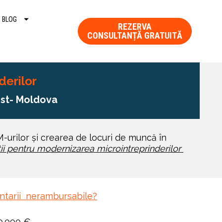
BLOG
REZERVA
CONSULTANȚĂ GRATUITĂ
derilor
st- Moldova 
M-urilor și crearea de locuri de muncă în 
tii pentru modernizarea microintreprinderilor 
ntarii  nerambursabile?
0.000 € 