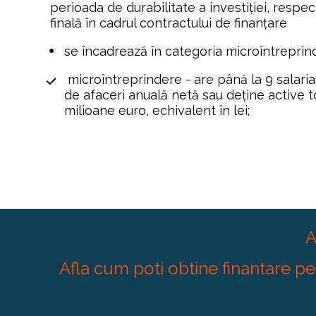
perioada de durabilitate a investiției, respect
finală în cadrul contractului de finanțare
se încadrează în categoria microîntreprind
 microîntreprindere - are până la 9 salariați
de afaceri anuală netă sau deține active to
milioane euro, echivalent în lei;
A
Afla cum poti obtine finantare p