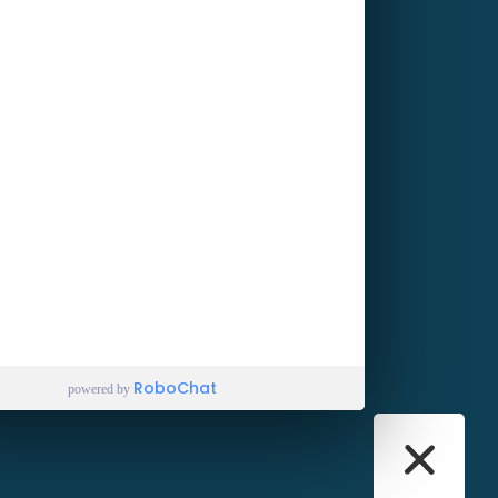
tuita !
tagram