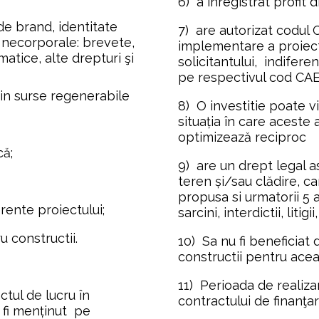
6)  a înregistrat profit
de brand, identitate 
7)  are autorizat codul C
 necorporale: brevete, 
implementare a proiectul
tice, alte drepturi şi 
solicitantului,  indifer
pe respectivul cod CA
din surse regenerabile 
8)  O investitie poate v
situația în care aceste 
optimizează reciproc
că;
9)  are un drept legal 
teren și/sau clădire, car
propusa si urmatorii 5 an
erente proiectului;
sarcini, interdictii, litigi
u constructii.
10)  Sa nu fi beneficiat 
constructii pentru acea
11)  Perioada de realiza
ctul de lucru în 
contractului de finanţ
fi menținut  pe 