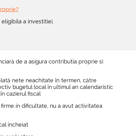
proprie?
igibila a investitiei. 
nciară de a asigura contributia proprie si 
 plată nete neachitate în termen, către 
ctiv bugetul local în ultimul an calendaristic 
în cazierul fiscal
firme in dificultate, nu a avut activitatea 
scal incheiat