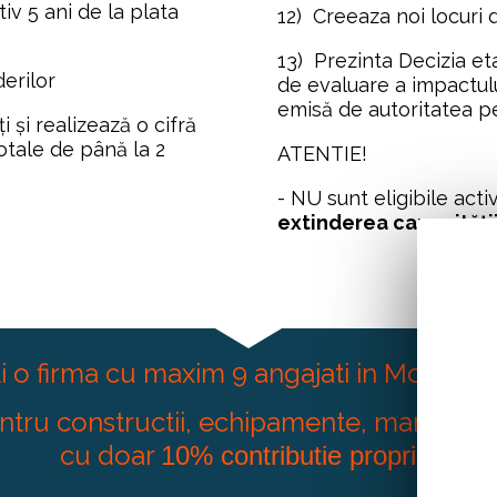
iv 5 ani de la plata 
12)  Creeaza noi locuri
13)  Prezinta Decizia et
erilor 
de evaluare a impactului
emisă de autoritatea p
 și realizează o cifră 
tale de până la 2 
ATENTIE! 
extinderea capacități
i o firma cu maxim 9 angajati in Moldova
entru constructii, echipamente, marketing
cu doar 
10% contributie proprie!