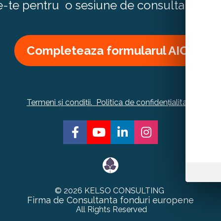
e-te pentru  o sesiune de consultanta Gra
Completeaza formularul AICI!
Termeni și condiții.  Politica de confidențialitate
Share on Facebook
Share on Youtube
Share on LinkedIn
Share on Ins
© 2026 KELSO CONSULTING 
Firma de Consultanta fonduri europene
  All Rights Reserved 