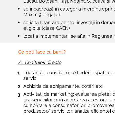
Bacău, Botoșani, Iași, Neamț, Suceava și Va
se încadrează în categoria microîntreprinder
Maxim 9 angajati
solicită finanţare pentru investiţii în domen
eligibile (clase CAEN)
locatia implementarii se afla in Regiunea 
Ce poti face cu banii?
A.  Cheltuieli directe
Lucrări de construire, extindere, spatii d
servicii
Achizitia de echipamente, dotări etc.
Activitati de marketing: evaluarea pieței;
și a serviciilor prin adaptarea acestora la 
cumpărare a consumatorilor; promovarea vâ
produselor/ serviciilor; analiza eficientei 