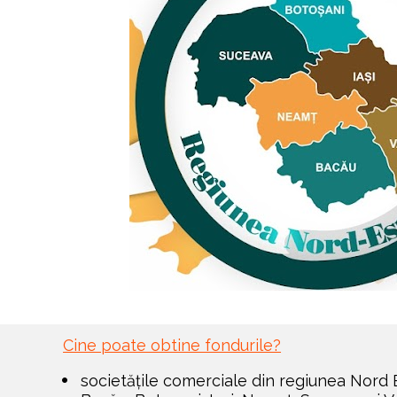
Cine poate obtine fondurile?
societățile comerciale din regiunea Nord 