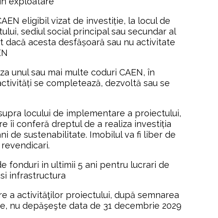
 din exploatare
AEN eligibil vizat de investiție, la locul de 
ui, sediul social principal sau secundar al 
ent dacă acesta desfășoară sau nu activitate 
EN
iza unul sau mai multe coduri CAEN, în 
activități se completează, dezvoltă sau se 
asupra locului de implementare a proiectului, 
e îi conferă dreptul de a realiza investiția 
i de sustenabilitate. Imobilul va fi liber de 
i, revendicari.
de fonduri in ultimii 5 ani pentru lucrari de 
si infrastructura
re a activităţilor proiectului, după semnarea 
are, nu depăşeşte data de 31 decembrie 2029