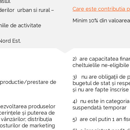
slui.
Care este contributia 
ilor  urban si rural – 
Minim 10% din valoarea el
iile de activitate 
Nord Est.
2)  are capacitatea fina
cheltuielile ne-eligibile
3)   nu are obligaţii de
e productie/prestare de 
bugetul de stat și respe
și nu are fapte înscrise 
4)  nu este in categoria 
 dezvoltarea produselor 
suspendată temporar 
cerințele și puterea de 
nzărilor; distribuția 
5)  are cel putin 1 an fi
costurilor de marketing 