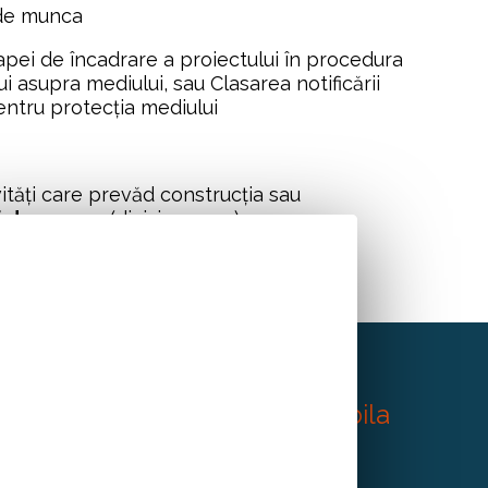
 de munca
apei de încadrare a proiectului în procedura 
 asupra mediului, sau Clasarea notificării 
entru protecția mediului
- NU sunt eligibile activități care prevăd construcția sau 
i de cazare
 (diviziunea 55)
? 
, branding, energie regenerabila 