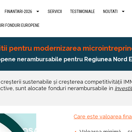
FINANTARI-2026
SERVICII
TESTIMONIALE
NOUTATI
RI FONDURI EUROPENE
itii pentru modernizarea microintreprin
opene nerambursabile pentru
 Regiunea Nord E
a creșterii sustenabile și creșterea competitivității IM
ductive, sunt alocate fonduri nerambursabile in 
Investi
Care este valoarea fina
Valoarea minimă -  5