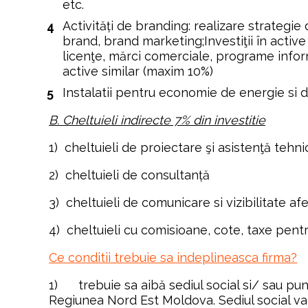
etc.
Activități de branding: realizare strategie 
brand, brand marketing;Investiţii în active
licenţe, mărci comerciale, programe informa
active similar (maxim 10%)
Instalatii pentru economie de energie si 
B. Cheltuieli indirecte 7% din investitie
1)  cheltuieli de proiectare şi asistenţă tehni
2)  cheltuieli de consultanță
3)  cheltuieli de comunicare si vizibilitate af
4)  cheltuieli cu comisioane, cote, taxe pentr
Ce conditii trebuie sa indeplineasca firma?
1)      trebuie sa aibă sediul social si/ sau pun
Regiunea Nord Est Moldova. Sediul social va 